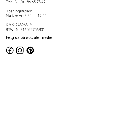
Tel:
+31 (0) 186 65 73 47
Openingstijden:
Ma t/m vr: 8:30 tot 17:00
K.V.K:
24396319
BTW: NL816022756B01
Følg os på sociale medier
For professionelle →
Bliss
Ink
Proline
Basic Line
Hjem
Om firmaet