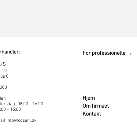
rhandler:
For professionelle →
A/S
j 10
us C.
1000
Hjem
er:
torsdag 08:00 - 16:00
Om firmaet
:00 - 15:00
Kontakt
mail
info@cosani.dk