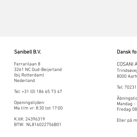
Sanibell B.V.
Dansk fo
Ferrarilaan 8
COSANI 
3261 NC Oud-Beijerland
Trindsøve
(bij Rotterdam)
8000 Aarh
Nederland
Tel: 7023
Tel: +31 (0) 186 65 73 47
Åbningstid
Openingstijden:
Mandag - 
Ma t/m vr: 8:30 tot 17:00
Fredag 08
K.V.K: 24396319
Eller på 
BTW: NL816022756B01