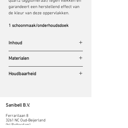
quartz (agglomeraat) tegen vlekken en 
garandeert een herstellend effect van 
de kleur van deze oppervlakken.
1 schoonmaak/onderhoudsdoek
Inhoud
Briotop 150ml
Materialen
Quartz Ax Cleaner 150ml
Quartz
Houdbaarheid
Quartz Toner 150ml
Opslag bij 18-25ºC, houdbaar minstens 
1 jaar.
Schoonmaak/onderhoudsdoek 1 stuk
Sanibell B.V.
Ferrarilaan 8
3261 NC Oud-Beijerland
(bij Rotterdam)